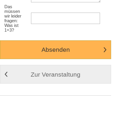
Das
müssen
wir leider
fragen:
Was ist
1+3?
Zur Veranstaltung
© 2009-2026
Cortex Media GmbH Ulm
Impressum
|
Kontakt
|
AGB
Weitere Infos zu Cortex Tickets
Desktop Ansicht